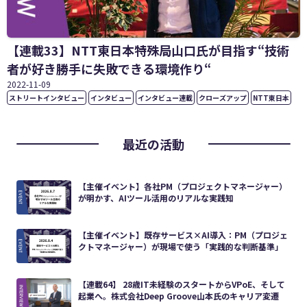
【連載33】NTT東日本特殊局山口氏が目指す“技術
者が好き勝手に失敗できる環境作り“
2022
-
11
-
09
ストリートインタビュー
インタビュー
インタビュー連載
クローズアップ
NTT東日本
最近の活動
【主催イベント】各社PM（プロジェクトマネージャー）
が明かす、AIツール活用のリアルな実践知
【主催イベント】既存サービス×AI導入：PM（プロジェ
クトマネージャー）が現場で使う「実践的な判断基準」
【連載64】 28歳IT未経験のスタートからVPoE、そして
起業へ。株式会社Deep Groove山本氏のキャリア変遷