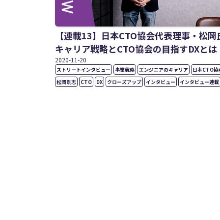
【連載13】日本CTO協会代表理事・松岡
キャリア戦略とCTO協会の目指すDXとは
2020
-
11
-
20
ストリートインタビュー
事業戦略
エンジニアのキャリア
日本CTO協
松岡剛志
CTO
DX
クローズアップ
インタビュー
インタビュー連載